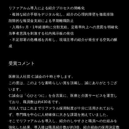
リファアルム導入による紹介プロセスの簡略化
・複雑な紹介手順をデジタル化し、紹介の心理的障壁を徹底排除
段階的な報奨金支給による早期離職防止
・入職6ヶ月・1年経過時に分割支給。定着率向上への意図を明確化
当事者意識を刺激する社内掲示板の発信
・不足部署の危機感を共有し、現場主導の紹介が発生する空気の醸
成
受賞コメント
医療法人社団 仁誠会の十時と申します。
この度は、このような素晴らしい賞を頂戴し、誠にありがとうござ
います。
仁誠会は「心ひとつに」を合言葉に、医療と介護サービスを運営し
ており、職員数は約430名です。
当法人ではこれまでリファラル採用制度が十分に活用されておら
ず、専門職を中心に人材確保に大きな課題を抱えていました。
そこでリファアルムを導入し、紹介のしやすさと職員への仕組みを
強化した結果、導入後は職員紹介数が約3倍、紹介経由の採用決定数